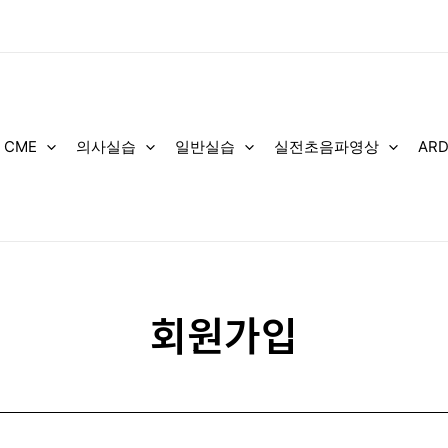
 CME
의사실습
일반실습
실전초음파영상
AR
회원가입