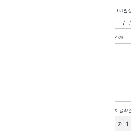
생년월
소개
이용약
제 1