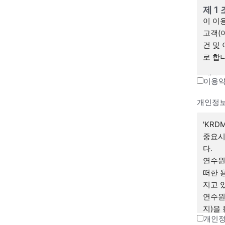
제 1 
이 이
고객(
건 및
로 합
제 2
이용약
(1)
로 공
개인정
니다.
'KR
또는 
중요시
(2)
다.
을 변
연수원
(3)
떠한 
하는 
지고 
이용자
연수원
(4)
지)을
며, 
개인정
고 서