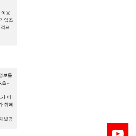
 이용
 가입조
목적으
온라인으
 있습
 권리
인정보를
있습니
, 약관
가 어
 확인
가 취해
생하는
 개별공
 있으
 아니하
다.