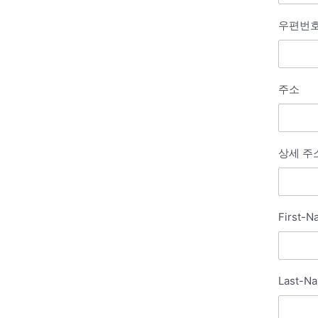
우편번
주소
상세 주
First-
Last-N