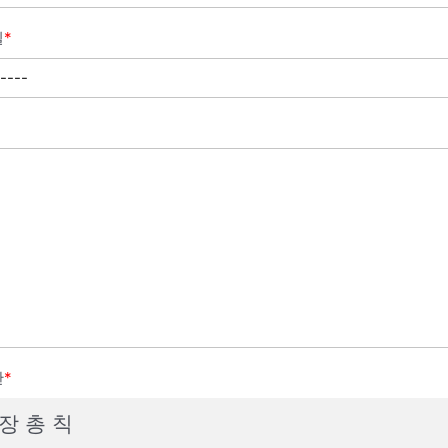
일
*
관
*
 장 총 칙