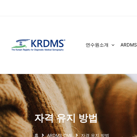
콘
텐
츠
로
건
너
연수원소개
ARDMS
뛰
기
자격 유지 방법
홈
ARDMS CME
자격 유지 방법