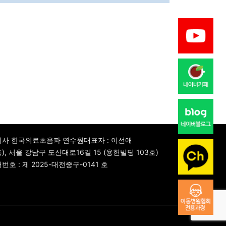
식회사 한국의료초음파 연수원
대표자 : 이선애
4층), 서울 강남구 도산대로16길 15 (용헌빌딩 103호)
호 : 제 2025-대전중구-0141 호