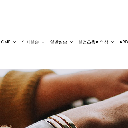
 CME
의사실습
일반실습
실전초음파영상
AR