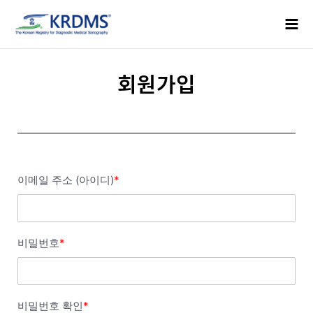
콘
Mai
텐
Men
츠
로
건
회원가입
너
뛰
기
이메일 주소 (아이디)
*
비밀번호
*
비밀번호 확인
*