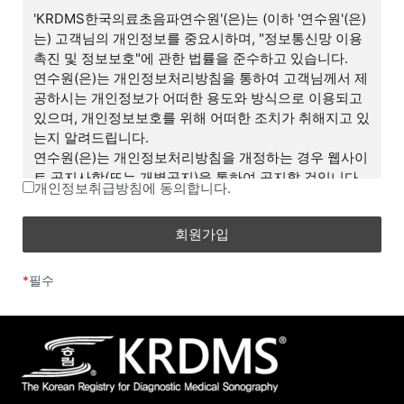
며, 합리적인 사유가 발생할 경우 개정될 수 있습니다. 개
'KRDMS한국의료초음파연수원'(은)는 (이하 '연수원'(은)
정된 약관은 온라인에서 공지함으로써 효력을 발휘하며,
는) 고객님의 개인정보를 중요시하며, "정보통신망 이용
이용자의 권리 또는 의무 등 중요한 규정의 개정은 사전
촉진 및 정보보호"에 관한 법률을 준수하고 있습니다.
에 공지합니다.
연수원(은)는 개인정보처리방침을 통하여 고객님께서 제
(2) 연수원은 합리적인 사유가 발생될 경우에는 이 약관
공하시는 개인정보가 어떠한 용도와 방식으로 이용되고
을 변경할 수 있으며, 약관을 변경할 경우에는 이를 사전
있으며, 개인정보보호를 위해 어떠한 조치가 취해지고 있
에 공시합니다.
는지 알려드립니다.
(3) 이 약관에 동의하는 것은 정기적으로 웹을 방문하여
연수원(은)는 개인정보처리방침을 개정하는 경우 웹사이
약관의 변경사항을 확인하는 것에 동의함을 의미합니다.
트 공지사항(또는 개별공지)을 통하여 공지할 것입니다.
변경된 약관에 대한 정보를 알지 못해 발생하는 이용자의
개인정보취급방침에 동의합니다.
피해는 연수원에서 책임지지 않습니다.
■ 개인정보의 처리 목적
(4) 회원은 변경된 약관에 동의하지 않을 경우 회원 탈퇴
연수원(은)는 수집한 개인정보를 다음의 목적을 위해 처
(해지)를 요청할 수 있으며, 변경된 약관의 효력 발생일로
리 및 활용합니다.
부터 7일 이후에도 거부의사를 표시하지 아니하고 서비
*
필수
스를 계속 사용할 경우 약관의 변경 사항에 동의한 것으
ο 서비스 제공에 관한 계약 이행 및 서비스 제공에 따른
로 간주됩니다.
요금정산
- 콘텐츠(수업, 강의, 학습 콘텐츠 등) 제공, 구매/수강신
제 3 조 (약관 외 준칙)
청 및 결제
(1) 이 약관은 연수원(이)가 제공하는 개별서비스에 관한
이용안내(이하 ‘서비스별 안내’라 합니다)와 함께 적용합
ο 비회원 상담 관리
니다.