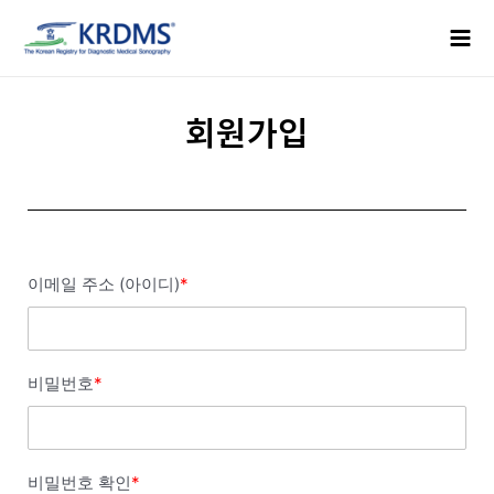
콘
Mai
텐
Men
츠
로
건
회원가입
너
뛰
기
이메일 주소 (아이디)
*
비밀번호
*
비밀번호 확인
*