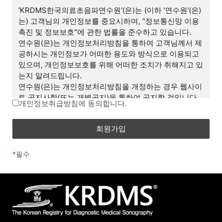
며, 합리적인 사유가 발생할 경우 개정될 수 있습니다. 개
'KRDMS한국의료초음파연수원'(은)는 (이하 '연수원'(은)
정된 약관은 온라인에서 공지함으로써 효력을 발휘하며,
는) 고객님의 개인정보를 중요시하며, "정보통신망 이용
이용자의 권리 또는 의무 등 중요한 규정의 개정은 사전
촉진 및 정보보호"에 관한 법률을 준수하고 있습니다.
에 공지합니다.
연수원(은)는 개인정보처리방침을 통하여 고객님께서 제
(2) 연수원은 합리적인 사유가 발생될 경우에는 이 약관
공하시는 개인정보가 어떠한 용도와 방식으로 이용되고
을 변경할 수 있으며, 약관을 변경할 경우에는 이를 사전
있으며, 개인정보보호를 위해 어떠한 조치가 취해지고 있
에 공시합니다.
는지 알려드립니다.
(3) 이 약관에 동의하는 것은 정기적으로 웹을 방문하여
연수원(은)는 개인정보처리방침을 개정하는 경우 웹사이
약관의 변경사항을 확인하는 것에 동의함을 의미합니다.
트 공지사항(또는 개별공지)을 통하여 공지할 것입니다.
변경된 약관에 대한 정보를 알지 못해 발생하는 이용자의
개인정보취급방침에 동의합니다.
피해는 연수원에서 책임지지 않습니다.
■ 개인정보의 처리 목적
(4) 회원은 변경된 약관에 동의하지 않을 경우 회원 탈퇴
연수원(은)는 수집한 개인정보를 다음의 목적을 위해 처
(해지)를 요청할 수 있으며, 변경된 약관의 효력 발생일로
리 및 활용합니다.
부터 7일 이후에도 거부의사를 표시하지 아니하고 서비
*
필수
스를 계속 사용할 경우 약관의 변경 사항에 동의한 것으
ο 서비스 제공에 관한 계약 이행 및 서비스 제공에 따른
로 간주됩니다.
요금정산
- 콘텐츠(수업, 강의, 학습 콘텐츠 등) 제공, 구매/수강신
제 3 조 (약관 외 준칙)
청 및 결제
(1) 이 약관은 연수원(이)가 제공하는 개별서비스에 관한
이용안내(이하 ‘서비스별 안내’라 합니다)와 함께 적용합
ο 비회원 상담 관리
니다.