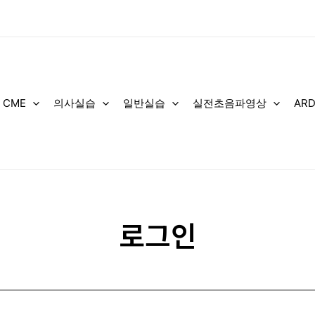
 CME
의사실습
일반실습
실전초음파영상
AR
로그인