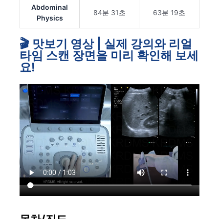
Abdominal
84분 31초
63분 19초
Physics
🎬 맛보기 영상 | 실제 강의와 리얼
타임 스캔 장면을 미리 확인해 보세
요!
목차/진도