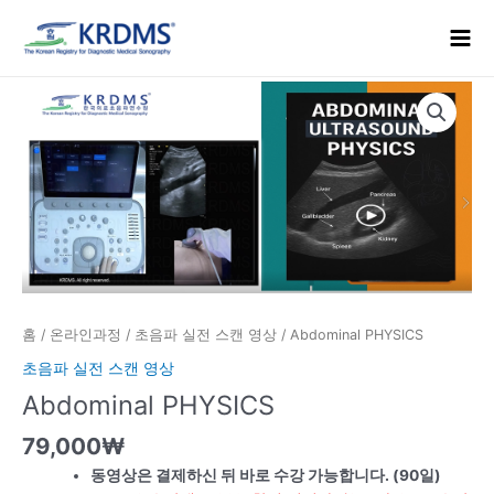
콘
Mai
텐
Men
츠
로
Abdominal
건
PHYSICS
너
수
뛰
량
기
홈
/
온라인과정
/
초음파 실전 스캔 영상
/ Abdominal PHYSICS
초음파 실전 스캔 영상
Abdominal PHYSICS
79,000
₩
동영상은 결제하신 뒤 바로 수강 가능합니다. (90일)