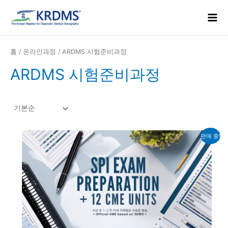
콘
Mai
텐
Men
츠
로
건
홈
/
온라인과정
/ ARDMS 시험준비과정
너
ARDMS 시험준비과정
뛰
기
원
현
판매 중!
래
재
가
가
격:
격:
200,000₩.
150,000₩.