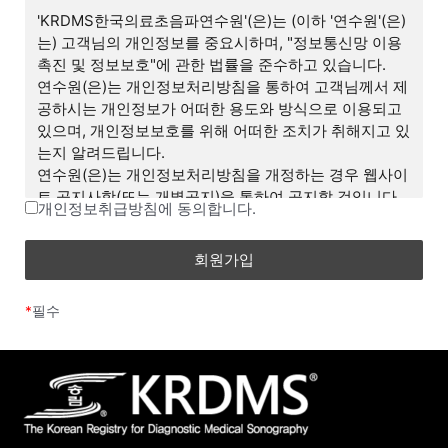
며, 합리적인 사유가 발생할 경우 개정될 수 있습니다. 개
'KRDMS한국의료초음파연수원'(은)는 (이하 '연수원'(은)
정된 약관은 온라인에서 공지함으로써 효력을 발휘하며,
는) 고객님의 개인정보를 중요시하며, "정보통신망 이용
이용자의 권리 또는 의무 등 중요한 규정의 개정은 사전
촉진 및 정보보호"에 관한 법률을 준수하고 있습니다.
에 공지합니다.
연수원(은)는 개인정보처리방침을 통하여 고객님께서 제
(2) 연수원은 합리적인 사유가 발생될 경우에는 이 약관
공하시는 개인정보가 어떠한 용도와 방식으로 이용되고
을 변경할 수 있으며, 약관을 변경할 경우에는 이를 사전
있으며, 개인정보보호를 위해 어떠한 조치가 취해지고 있
에 공시합니다.
는지 알려드립니다.
(3) 이 약관에 동의하는 것은 정기적으로 웹을 방문하여
연수원(은)는 개인정보처리방침을 개정하는 경우 웹사이
약관의 변경사항을 확인하는 것에 동의함을 의미합니다.
트 공지사항(또는 개별공지)을 통하여 공지할 것입니다.
변경된 약관에 대한 정보를 알지 못해 발생하는 이용자의
개인정보취급방침에 동의합니다.
피해는 연수원에서 책임지지 않습니다.
■ 개인정보의 처리 목적
(4) 회원은 변경된 약관에 동의하지 않을 경우 회원 탈퇴
연수원(은)는 수집한 개인정보를 다음의 목적을 위해 처
(해지)를 요청할 수 있으며, 변경된 약관의 효력 발생일로
리 및 활용합니다.
부터 7일 이후에도 거부의사를 표시하지 아니하고 서비
*
필수
스를 계속 사용할 경우 약관의 변경 사항에 동의한 것으
ο 서비스 제공에 관한 계약 이행 및 서비스 제공에 따른
로 간주됩니다.
요금정산
- 콘텐츠(수업, 강의, 학습 콘텐츠 등) 제공, 구매/수강신
제 3 조 (약관 외 준칙)
청 및 결제
(1) 이 약관은 연수원(이)가 제공하는 개별서비스에 관한
이용안내(이하 ‘서비스별 안내’라 합니다)와 함께 적용합
ο 비회원 상담 관리
니다.