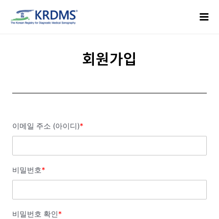
콘
Mai
텐
Men
츠
로
건
회원가입
너
뛰
기
이메일 주소 (아이디)
*
비밀번호
*
비밀번호 확인
*