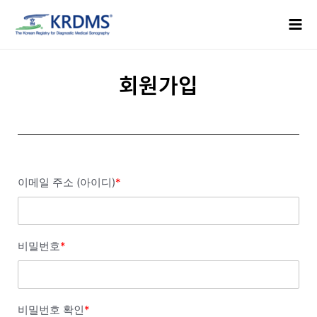
콘
Mai
텐
Men
츠
로
건
회원가입
너
뛰
기
이메일 주소 (아이디)
*
비밀번호
*
비밀번호 확인
*