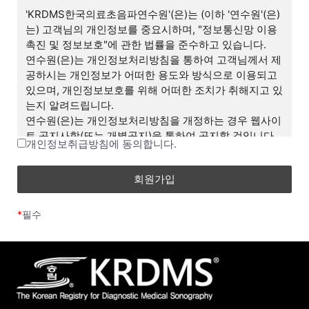
며, 합리적인 사유가 발생할 경우 개정될 수 있습니다. 개
'KRDMS한국의료초음파연수원'(은)는 (이하 '연수원'(은)
정된 약관은 온라인에서 공지함으로써 효력을 발휘하며,
는) 고객님의 개인정보를 중요시하며, "정보통신망 이용
이용자의 권리 또는 의무 등 중요한 규정의 개정은 사전
촉진 및 정보보호"에 관한 법률을 준수하고 있습니다.
에 공지합니다.
연수원(은)는 개인정보처리방침을 통하여 고객님께서 제
(2) 연수원은 합리적인 사유가 발생될 경우에는 이 약관
공하시는 개인정보가 어떠한 용도와 방식으로 이용되고
을 변경할 수 있으며, 약관을 변경할 경우에는 이를 사전
있으며, 개인정보보호를 위해 어떠한 조치가 취해지고 있
에 공시합니다.
는지 알려드립니다.
(3) 이 약관에 동의하는 것은 정기적으로 웹을 방문하여
연수원(은)는 개인정보처리방침을 개정하는 경우 웹사이
약관의 변경사항을 확인하는 것에 동의함을 의미합니다.
트 공지사항(또는 개별공지)을 통하여 공지할 것입니다.
변경된 약관에 대한 정보를 알지 못해 발생하는 이용자의
개인정보취급방침에 동의합니다.
피해는 연수원에서 책임지지 않습니다.
■ 개인정보의 처리 목적
(4) 회원은 변경된 약관에 동의하지 않을 경우 회원 탈퇴
연수원(은)는 수집한 개인정보를 다음의 목적을 위해 처
(해지)를 요청할 수 있으며, 변경된 약관의 효력 발생일로
리 및 활용합니다.
부터 7일 이후에도 거부의사를 표시하지 아니하고 서비
*
필수
스를 계속 사용할 경우 약관의 변경 사항에 동의한 것으
ο 서비스 제공에 관한 계약 이행 및 서비스 제공에 따른
로 간주됩니다.
요금정산
- 콘텐츠(수업, 강의, 학습 콘텐츠 등) 제공, 구매/수강신
제 3 조 (약관 외 준칙)
청 및 결제
(1) 이 약관은 연수원(이)가 제공하는 개별서비스에 관한
이용안내(이하 ‘서비스별 안내’라 합니다)와 함께 적용합
ο 비회원 상담 관리
니다.