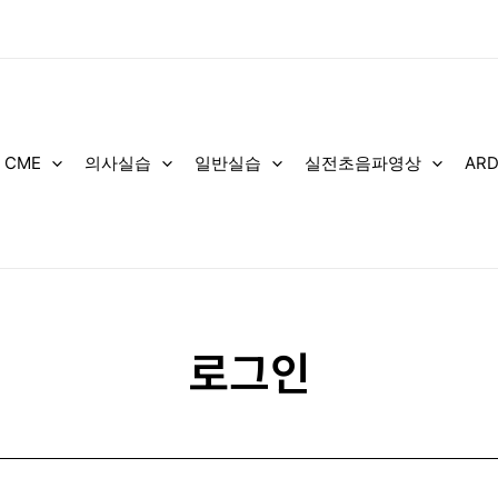
 CME
의사실습
일반실습
실전초음파영상
AR
로그인