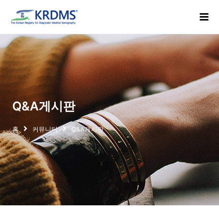
콘
Mai
텐
Men
츠
로
건
너
뛰
기
Q&A게시판
홈
커뮤니티
Q&A게시판