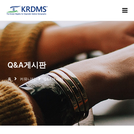
콘
Mai
텐
Men
츠
로
건
너
뛰
기
Q&A게시판
홈
커뮤니티
Q&A게시판