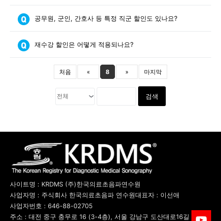
공무원, 군인, 간호사 등 특정 직군 할인도 있나요?
재수강 할인은 어떻게 적용되나요?
처음
«
8
»
마지막
검색
사이트명 : KRDMS (주)한국의료초음파연수원
사업자명 : 주식회사 한국의료초음파 연수원
대표자 : 이선애
사업자번호 : 646-88-02705
주소 : 대전 중구 충무로 16 (3-4층), 서울 강남구 도산대로16길 15 (용